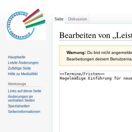
Seite
Diskussion
Bearbeiten von „Leis
Zur
Zur
Warnung:
Du bist nicht angemeldet
Navigation
Suche
Hauptseite
Bearbeitungen deinem Benutzern
springen
springen
Letzte Änderungen
Zufällige Seite
Hilfe zu MediaWiki
Werkzeuge
Links auf diese Seite
Änderungen an
verlinkten Seiten
Spezialseiten
Seiten­informationen