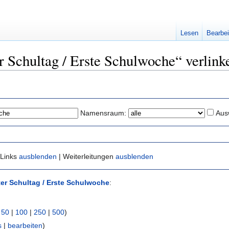
Lesen
Bearbei
er Schultag / Erste Schulwoche“ verlink
Namensraum:
Aus
 Links
ausblenden
| Weiterleitungen
ausblenden
ter Schultag / Erste Schulwoche
:
|
50
|
100
|
250
|
500
)
s
|
bearbeiten
)