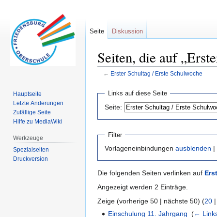
Seite
Diskussion
Seiten, die auf „Erst
←
Erster Schultag / Erste Schulwoche
Zur
Zur
Links auf diese Seite
Hauptseite
Navigation
Suche
Letzte Änderungen
Seite:
springen
springen
Zufällige Seite
Hilfe zu MediaWiki
Filter
Werkzeuge
Vorlageneinbindungen
ausblenden
|
Spezialseiten
Druckversion
Die folgenden Seiten verlinken auf
Ers
Angezeigt werden 2 Einträge.
Zeige (vorherige 50 | nächste 50) (
20
Einschulung 11. Jahrgang
‎
(
← Link